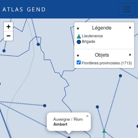
ATLAS GEND
+
Légende
▼
−
Lieutenance
Brigade
Objets
▼
Frontières provinciales (1713)
×
Auvergne / Riom
Ambert