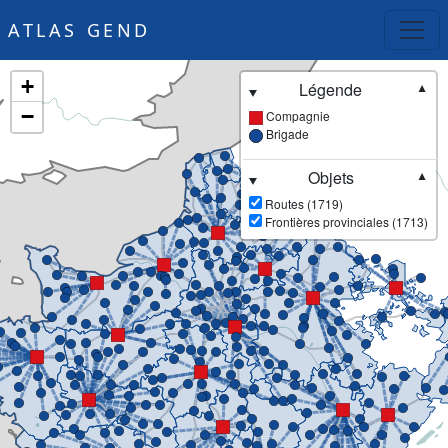
ATLAS GEND
+
Légende
▼
−
Compagnie
Brigade
Objets
▼
Routes (1719)
Frontières provinciales (1713)