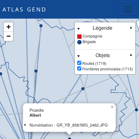
ATLAS GEND
+
Légende
▼
−
Compagnie
Brigade
Objets
▼
Routes (1719)
Frontières provinciales (1713)
×
Picardie
Albert
Numérisation : GR_YB_858/IMG_2462.JPG