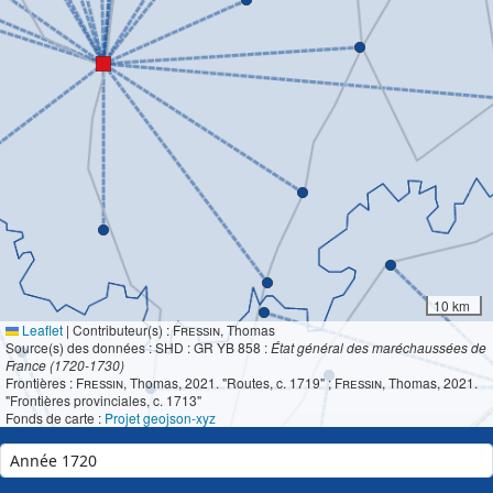
10 km
Leaflet
|
Contributeur(s) :
Fressin
, Thomas
Source(s) des données : SHD : GR YB 858 :
État général des maréchaussées de
France (1720-1730)
Frontières :
Fressin
, Thomas, 2021. "Routes, c. 1719" ;
Fressin
, Thomas, 2021.
"Frontières provinciales, c. 1713"
Fonds de carte :
Projet geojson-xyz