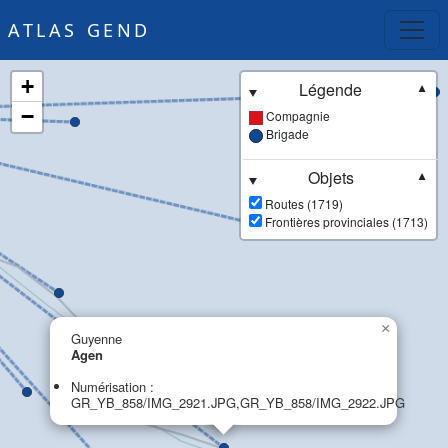
ATLAS GEND
+
Légende
▼
−
Compagnie
Brigade
Objets
▼
Routes (1719)
Frontières provinciales (1713)
×
Guyenne
Agen
Numérisation :
GR_YB_858/IMG_2921.JPG,GR_YB_858/IMG_2922.JPG