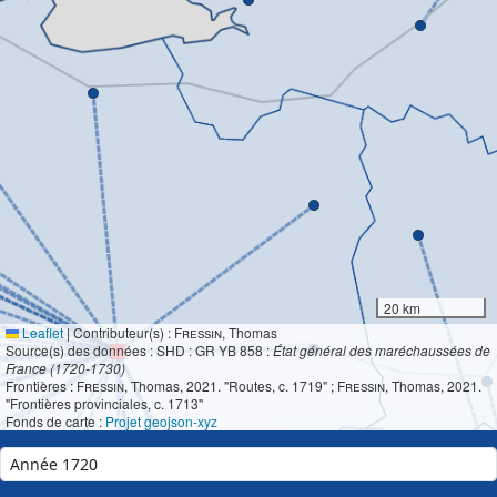
20 km
Leaflet
|
Contributeur(s) :
Fressin
, Thomas
Source(s) des données : SHD : GR YB 858 :
État général des maréchaussées de
France (1720-1730)
Frontières :
Fressin
, Thomas, 2021. "Routes, c. 1719" ;
Fressin
, Thomas, 2021.
"Frontières provinciales, c. 1713"
Fonds de carte :
Projet geojson-xyz