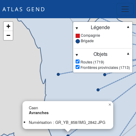
ATLAS GEND
+
Légende
▼
−
Compagnie
Brigade
Objets
▼
Routes (1719)
Frontières provinciales (1713)
×
Caen
Avranches
Numérisation : GR_YB_858/IMG_2842.JPG