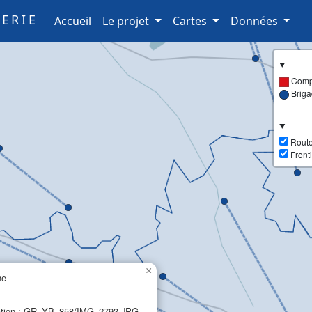
ERIE
(current)
Accueil
Le projet
Cartes
Données
Comp
Brig
Route
Fronti
×
ne
ation : GR_YB_858/IMG_2793.JPG