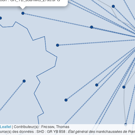
Leaflet
|
Contributeur(s) :
Fressin
, Thomas
urce(s) des données : SHD : GR YB 858 :
État général des maréchaussées de Fra