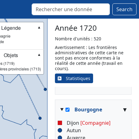
Decize
Fresselines
Search
Gannat
Guéret
Année 1720
Légende
▼
Le Donjon
agnie
Montluçon
Nombre d'unités : 520
ade
Nevers
Avertissement : Les frontières
administratives de cette carte ne
Pionsat (Poinsac)
Objets
▼
sont pas encore conformes à la
Saint-Pierre-le-Moûtier
réalité de cette année (travail en
s (1719)
Saint-Saulge
cours).
ères provinciales (1713)
Varennes-sur-Allier
Statistiques
(Varennes)
▾
Bourgogne
Dijon
[Compagnie]
Autun
Auxerre