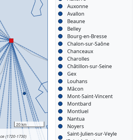
Auxonne
Avallon
Beaune
Belley
Bourg-en-Bresse
Chalon-sur-Saône
Chanceaux
Charolles
Châtillon-sur-Seine
Gex
Louhans
Mâcon
Mont-Saint-Vincent
Montbard
Montluel
Nantua
20 km
Noyers
Saint-Julien-sur-Veyle
nce (1720-1730)